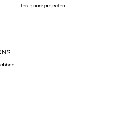
terug naar projecten
ONS
nabbee
1 60
0 62