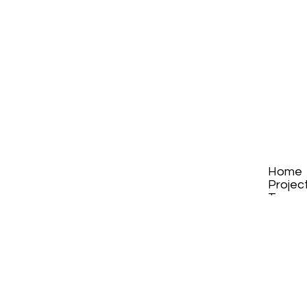
Home
Projec
Team
Instag
Conta