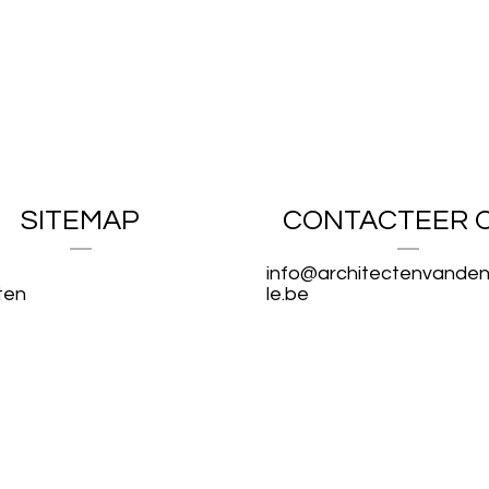
SITEMAP
CONTACTEER 
info@architectenvande
ten
le.be
ram
Tel. algemeen: 011 / 22 9
ct
Tel. Gorik: 0496 / 80 04 00
Tel. Pascale: 0497 / 50 2
MAATSCHAPPELIJKE ZETEL &