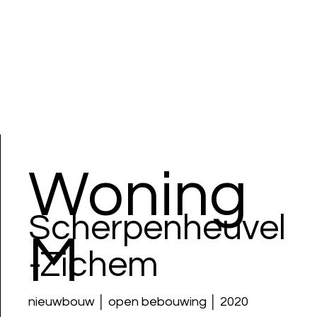
Woning
Scherpenheuvel
M
-Zichem
nieuwbouw │ open bebouwing │ 2020