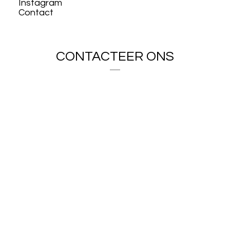
Instagram
Contact
CONTACTEER ONS
info@architectenvandenabbeele.be
Tel. algemeen: 011 / 22 91 60
Tel. Gorik: 0496 / 80 04 00
Tel. Pascale: 0497 / 50 20 62
MAATSCHAPPELIJKE ZETEL &
KANTOOR
Architectenbureau Van den Abbeele &
Sepulchre bv