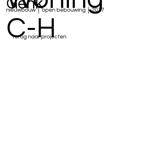
Genk
nieuwbouw │ open bebouwing │ 2017
C-H
terug naar projecten